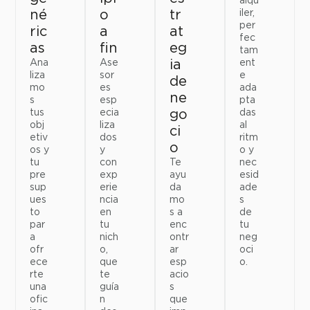
alqu
o
iler,
né
tr
per
a
ric
at
fec
fin
as
eg
tam
Ase
ent
Ana
ia
sor
e
liza
de
es
ada
mo
ne
esp
pta
s
ecia
das
tus
go
liza
al
obj
ci
dos
ritm
etiv
o
y
o y
os y
con
nec
tu
Te
exp
esid
pre
ayu
erie
ade
sup
da
ncia
s
ues
mo
en
de
to
s a
tu
tu
par
enc
nich
neg
a
ontr
o,
oci
ofr
ar
que
o.
ece
esp
te
rte
acio
guía
una
s
n
ofic
que