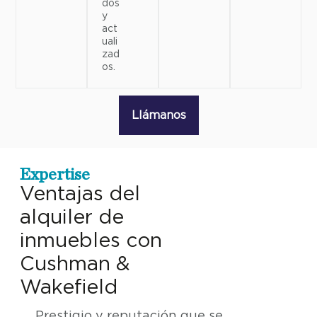
dos
y
act
uali
zad
os.
Llámanos
Expertise
Ventajas del
alquiler de
inmuebles con
Cushman &
Wakefield
Prestigio y reputación que se