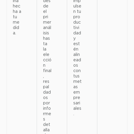
des
ina
imp
de
hec
ulse
el
ha a
n tu
pri
tu
pro
mer
me
duc
anál
did
tivi
isis
a.
dad
has
y
ta
est
la
én
ele
alin
cció
ead
n
os
final
con
,
tus
res
met
pal
as
dad
em
os
pre
por
sari
info
ales
rme
.
s
det
alla