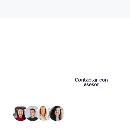
¿No encuentras lo que buscas?
Te ayudamos a encontrar
el inmueble que más se
adapte a tus necesidades
Contamos con
+400
Contactar con
asesores expertos
asesor
repartidos en nuestras
120 oficinas en
España.