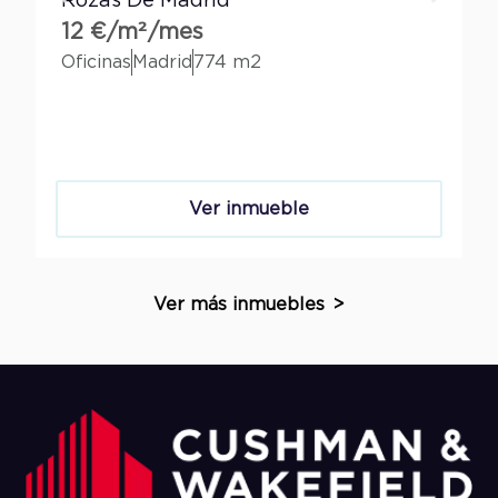
Rozas De Madrid
12 €/m²/mes
Oficinas
Madrid
774 m2
O
Ver inmueble
Ver más inmuebles
>