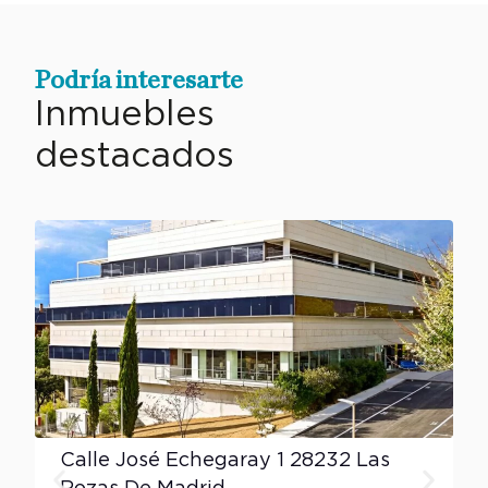
Podría interesarte
Inmuebles
destacados
Calle José Echegaray 1 28232 Las
C