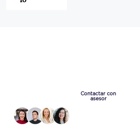
¿No encuentras lo que buscas?
Te ayudamos a encontrar
el inmueble que más se
adapte a tus necesidades
Contamos con
+70
Contactar con
asesores expertos en
asesor
España.